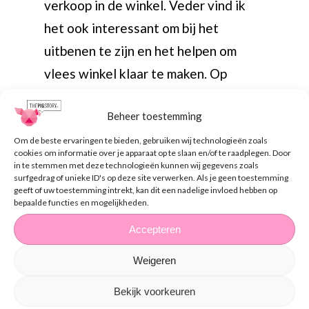
verkoop in de winkel. Veder vind ik
het ook interessant om bij het
uitbenen te zijn en het helpen om
vlees winkel klaar te maken. Op
zondag en in vakanties werk ik bij een
Beheer toestemming
zeugenhouderij in Roswinkel. Hier
heb ik het ook erg naar mijn zin. Ik ben
Om de beste ervaringen te bieden, gebruiken wij technologieën zoals
cookies om informatie over je apparaat op te slaan en/of te raadplegen. Door
voornamelijk werkzaam op kraamstal
in te stemmen met deze technologieën kunnen wij gegevens zoals
surfgedrag of unieke ID's op deze site verwerken. Als je geen toestemming
en bij de biggenstal. Tijdens de oogst
geeft of uw toestemming intrekt, kan dit een nadelige invloed hebben op
bepaalde functies en mogelijkheden.
seizoenen van de gewassen rij ik mee
Accepteren
op kipper. Dit doe ik thuis en bij de
buren.
Weigeren
Bekijk voorkeuren
Thuis hebben we de vergunningen