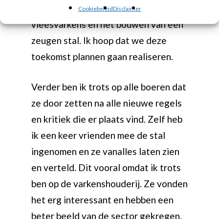
rond voor uitbreiding van de
Cookiebeleid
Disclaimer
vleesvarkens en het bouwen van een
zeugen stal. Ik hoop dat we deze
toekomst plannen gaan realiseren.
Verder ben ik trots op alle boeren dat
ze door zetten na alle nieuwe regels
en kritiek die er plaats vind. Zelf heb
ik een keer vrienden mee de stal
ingenomen en ze vanalles laten zien
en verteld. Dit vooral omdat ik trots
ben op de varkenshouderij. Ze vonden
het erg interessant en hebben een
beter beeld van de sector gekregen.