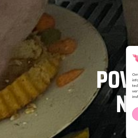
POV 
Om 
inf
tec
Ne
ver
inv