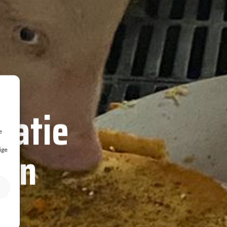
catie
e
gen
ige