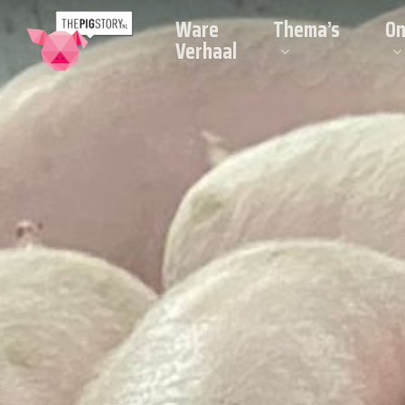
Skip
Ware
Thema’s
On
to
Verhaal
main
content