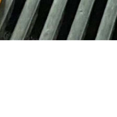
Producentenorganisatie Varkens
2022 verlengd. Partijen zetten z
samenwerking begon in septembe
samenwerking is nu gecontinueer
Hieronder zijn 18 varkensboerde
Dit jaar hebben al 55 schoolkla