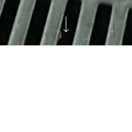
houderij (POV) en Boerderij Educatie Nederland (B
ich gezamenlijk in voor de realisatie van klassenbez
r 2019, maar moest geruime tijd worden stilgezet 
d. In Nederland zijn in totaal 325 boerderijen waar 
rijen.
ssen een bezoek aan een varkensboerderij gebracht.