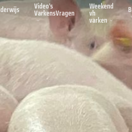
Video’s
Weekend
derwijs
B
VarkensVragen
vh
varken