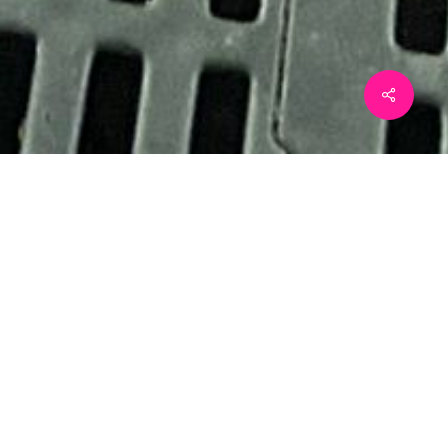
EN) hebben hun samenwerking in
oeken aan varkensboerderijen. De
vanwege corona. De
schoolklassen terecht kunnen.
 “Vroeger hadden de meeste