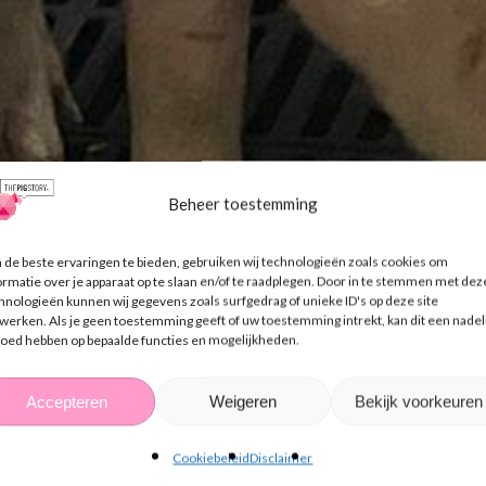
Verhalen
Beheer toestemming
en Boerderijedu
de beste ervaringen te bieden, gebruiken wij technologieën zoals cookies om
ormatie over je apparaat op te slaan en/of te raadplegen. Door in te stemmen met dez
hnologieën kunnen wij gegevens zoals surfgedrag of unieke ID's op deze site
derland verlen
werken. Als je geen toestemming geeft of uw toestemming intrekt, kan dit een nadel
loed hebben op bepaalde functies en mogelijkheden.
samenwerking
Accepteren
Weigeren
Bekijk voorkeuren
Cookiebeleid
Disclaimer