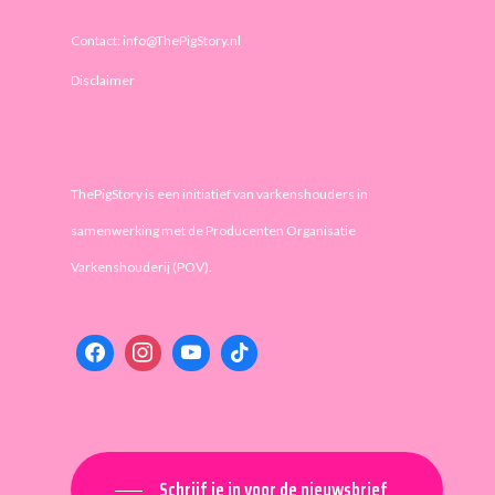
Contact: info@ThePigStory.nl
Disclaimer
ThePigStory is een initiatief van varkenshouders in
samenwerking met de Producenten Organisatie
Varkenshouderij (POV).
Schrijf je in voor de nieuwsbrief