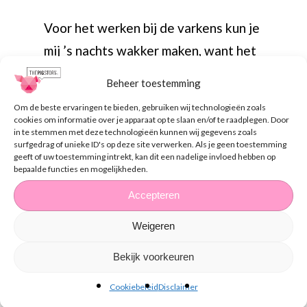
Voor het werken bij de varkens kun je
mij ’s nachts wakker maken, want het
bezig zijn met de dieren is mijn
Beheer toestemming
grootste passie. Toen ik klein was
Om de beste ervaringen te bieden, gebruiken wij technologieën zoals
wilde ik altijd fysiotherapeut worden
cookies om informatie over je apparaat op te slaan en/of te raadplegen. Door
in te stemmen met deze technologieën kunnen wij gegevens zoals
maar sinds ik stage heb gelopen
surfgedrag of unieke ID's op deze site verwerken. Als je geen toestemming
geeft of uw toestemming intrekt, kan dit een nadelige invloed hebben op
binnen de agrarische sector, heb ik
bepaalde functies en mogelijkheden.
mijn plekje gevonden.
Accepteren
Over 5 jaar hoop ik mijn HBO diploma
Weigeren
te hebben gehaald om vervolgens aan
Bekijk voorkeuren
het werk te gaan als adviseur in de
Cookiebeleid
Disclaimer
voeding of het managen van de